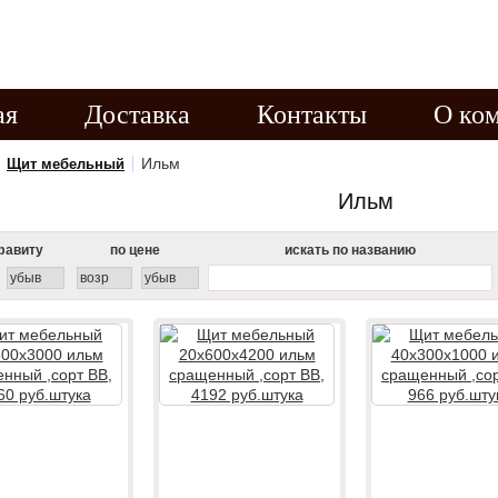
материал купить в
ая
Доставка
Контакты
О ко
Ильм
Щит мебельный
Ильм
фавиту
по цене
искать по названию
убыв
возр
убыв