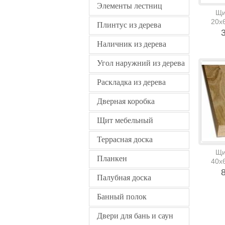
Элементы лестниц
Щи
20х
Плинтус из дерева
сращ
3
34
Наличник из дерева
Угол наружний из дерева
Раскладка из дерева
Дверная коробка
Щит мебельный
Террасная доска
Щи
Планкен
40х
сращ
8
Палубная доска
80
Банный полок
Двери для бань и саун