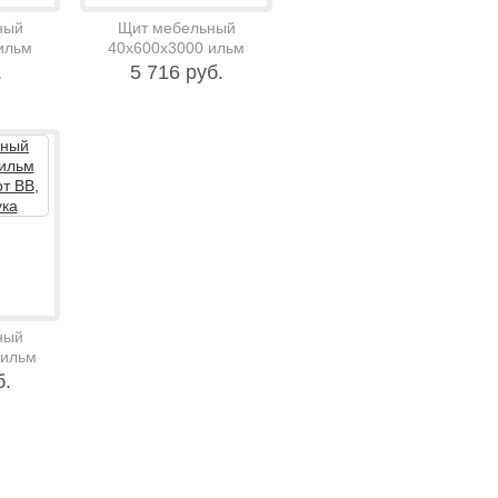
ный
Щит мебельный
ильм
40х600х3000 ильм
 ВВ, 966
сращенный ,сорт ВВ,
.
5 716 руб.
5716 руб.штука
ный
 ильм
рт ВВ,
б.
ука