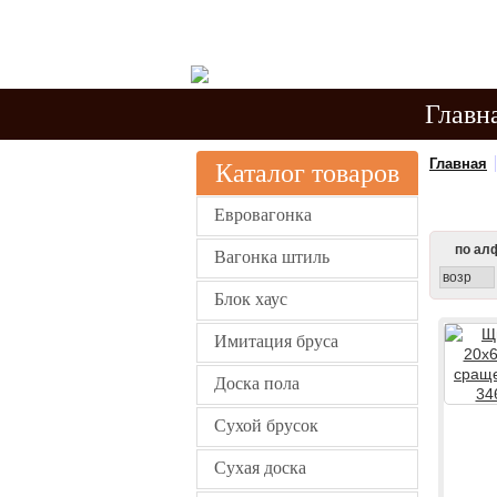
Сухой пило
Хабаровске
Главн
Главная
Каталог товаров
Евровагонка
по ал
Вагонка штиль
возр
Блок хаус
Имитация бруса
Доска пола
Сухой брусок
Сухая доска