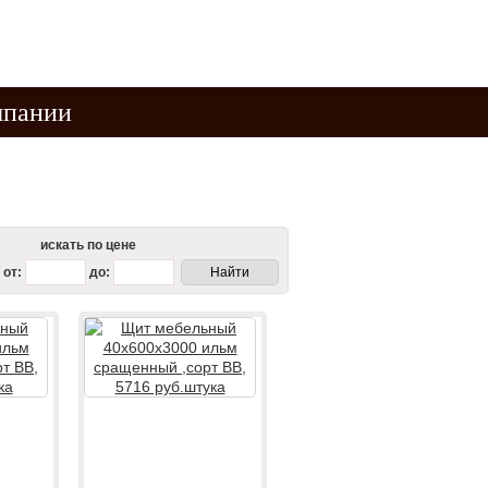
8 924 107-54-00
8 924-107-05-88
мпании
искать по цене
от:
до: