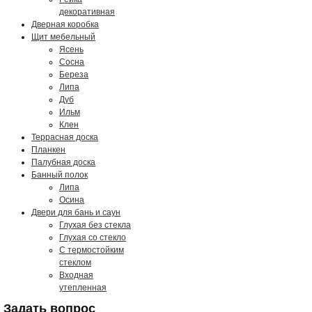
декоративная
Дверная коробка
Щит мебельный
Ясень
Сосна
Береза
Липа
Дуб
Ильм
Клен
Террасная доска
Планкен
Палубная доска
Банный полок
Липа
Осина
Двери для бань и саун
Глухая без стекла
Глухая со стекло
С термостойким
стеклом
Входная
утепленная
Задать вопрос