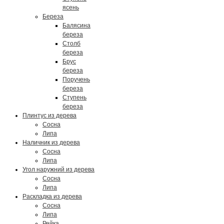
ясень
Береза
Балясина
береза
Столб
береза
Брус
береза
Поручень
береза
Ступень
береза
Плинтус из дерева
Сосна
Липа
Наличник из дерева
Сосна
Липа
Угол наружний из дерева
Сосна
Липа
Раскладка из дерева
Сосна
Липа
Рейка