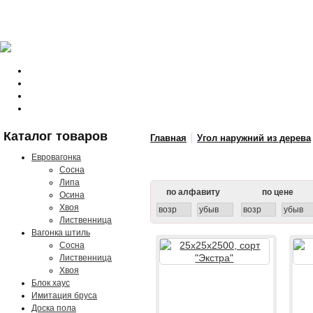
Сухой пиломатериал купи
Хабаровске
Каталог товаров
Главная
Угол наружний из дерева
Евровагонка
Сосна
Липа
по алфавиту
по цене
Осина
Хвоя
возр
убыв
возр
убыв
Лиственница
Вагонка штиль
Сосна
Лиственница
Хвоя
Блок хаус
Имитация бруса
Доска пола