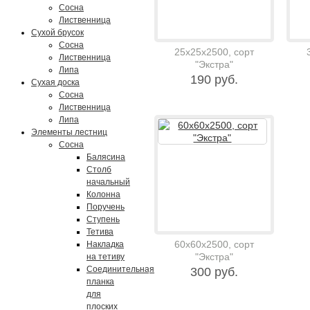
Сосна
Лиственница
Сухой брусок
Сосна
25х25х2500, сорт
Лиственница
"Экстра"
Липа
190 руб.
Сухая доска
Сосна
Лиственница
Липа
Элементы лестниц
Сосна
Балясина
Столб
начальный
Колонна
Поручень
Ступень
Тетива
60х60х2500, сорт
Накладка
"Экстра"
на тетиву
Соединительная
300 руб.
планка
для
плоских